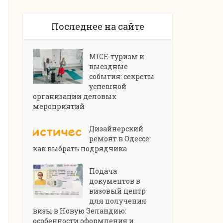
Последнее на сайте
MICE-туризм и
выездные
события: секреты
успешной
организации деловых
мероприятий
Дизайнерский
ремонт в Одессе:
как выбрать подрядчика
Подача
документов в
визовый центр
для получения
визы в Новую Зеландию:
особенности оформления и