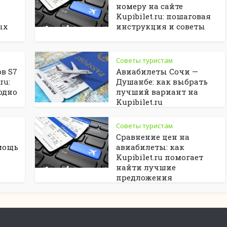
номеру на сайте
Kupibilet.ru: пошаговая
ых
инструкция и советы
Советы туристам
в S7
Авиабилеты Сочи —
ru:
Душанбе: как выбрать
одно
лучший вариант на
Kupibilet.ru
Советы туристам
Сравнение цен на
мощь
авиабилеты: как
Kupibilet.ru помогает
найти лучшие
предложения