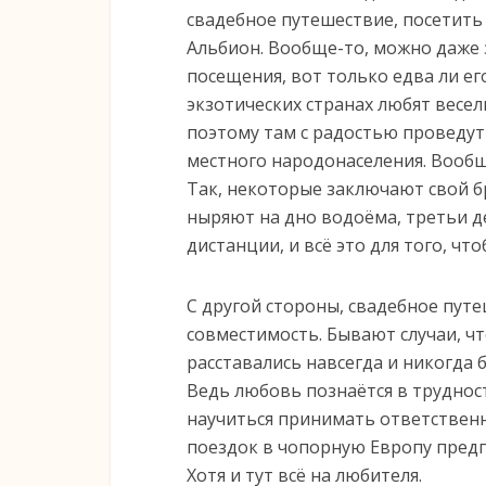
свадебное путешествие, посетит
Альбион. Вообще-то, можно даже 
посещения, вот только едва ли ег
экзотических странах любят весе
поэтому там с радостью проведу
местного народонаселения. Вообщ
Так, некоторые заключают свой б
ныряют на дно водоёма, третьи д
дистанции, и всё это для того, чт
С другой стороны, свадебное путе
совместимость. Бывают случаи, ч
расставались навсегда и никогда 
Ведь любовь познаётся в трудност
научиться принимать ответственн
поездок в чопорную Европу предп
Хотя и тут всё на любителя.