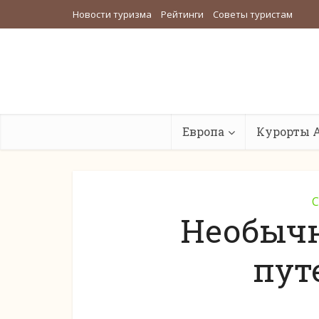
Новости туризма
Рейтинги
Советы туристам
Европа
Курорты 
С
Необычн
пут