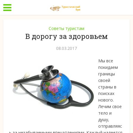
Советы туристам
В дорогу за здоровьем
08.03.2017
Мы все
покидаем
границы
своей
страны в
поисках
нового.
Лечим свое
тело и
душу,
отправляяс
ь за незабываемыми впечатлениями. Каждый надеется