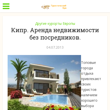
Другие курорты Европы
Кипр. Аренда недвижимости
без посредников.
04.07.2013
Топовые
города
отдыха
привлекают
своих
туристов
наличием
хорошего
выбора