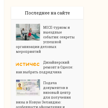
Последнее на сайте
MICE-туризм и
выездные
события: секреты
успешной
организации деловых
мероприятий
Дизайнерский
ремонт в Одессе:
как выбрать подрядчика
Подача
документов в
визовый центр
для получения
визы в Новую Зеландию:
особенности оформления и