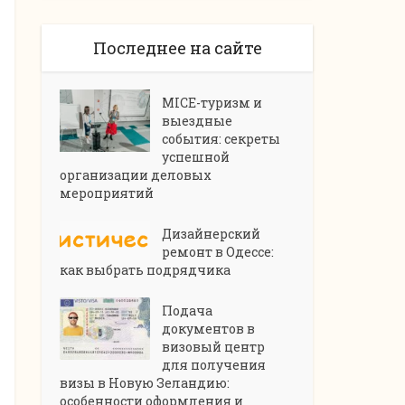
Последнее на сайте
MICE-туризм и
выездные
события: секреты
успешной
организации деловых
мероприятий
Дизайнерский
ремонт в Одессе:
как выбрать подрядчика
Подача
документов в
визовый центр
для получения
визы в Новую Зеландию:
особенности оформления и