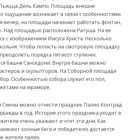
 Пьяцца Дель Кампо. Площадь внешне
о ощущение возникает в связи с особенностями
ся вечер, на площади начинает работать фонтан,
. Над площадью расположена Ратуша. На ее
ск с изображением Иисуса Христа. Несколько
окольня. Чтобы попасть на смотровую площадку
преодолеть порядка пятисот ступенек.
я башня Санседони. Внутри башни можно
астеров и скульпторов. На Соборной площади
ор. Особенностью собора служит его пол,
жетами на мраморе.
м Сиены можно отнести праздник Палио Контрад.
важды в год. История этого праздника уходит в
жители очень уважают и чтят эти дни. Как
раивают конные бега и победителю достается
е жители палио.