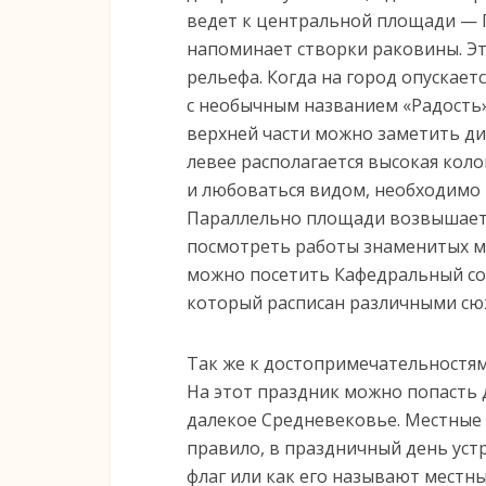
ведет к центральной площади —
напоминает створки раковины. Эт
рельефа. Когда на город опускает
с необычным названием «Радость»
верхней части можно заметить ди
левее располагается высокая кол
и любоваться видом, необходимо 
Параллельно площади возвышаетс
посмотреть работы знаменитых м
можно посетить Кафедральный соб
который расписан различными сю
Так же к достопримечательностя
На этот праздник можно попасть д
далекое Средневековье. Местные 
правило, в праздничный день уст
флаг или как его называют местны