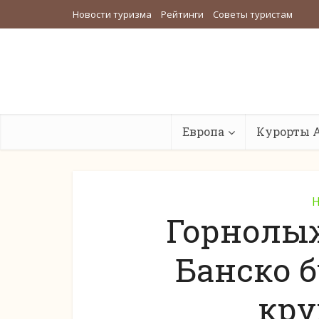
Новости туризма
Рейтинги
Советы туристам
Европа
Курорты 
Н
Горнолы
Банско б
кру