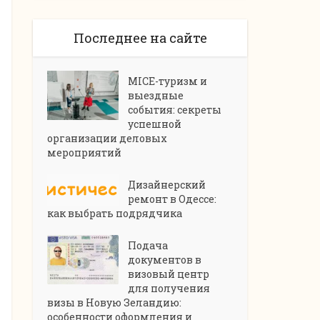
Последнее на сайте
MICE-туризм и
выездные
события: секреты
успешной
организации деловых
мероприятий
Дизайнерский
ремонт в Одессе:
как выбрать подрядчика
Подача
документов в
визовый центр
для получения
визы в Новую Зеландию:
особенности оформления и