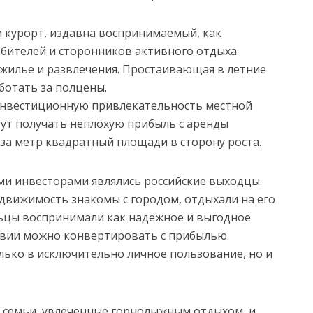
м курорт, издавна воспринимаемый, как
бителей и сторонников активного отдыха.
жилье и развлечения. Простаивающая в летние
ботать за полцены.
инвестиционную привлекательность местной
ут получать неплохую прибыль с аренды
е за метр квадратный площади в сторону роста.
ми инвесторами являлись российские выходцы.
вижимость знакомы с городом, отдыхали на его
льцы воспринимали как надежное и выгодное
твии можно конвертировать с прибылью.
ько в исключительно личное пользование, но и
и семьи, увлеченные горнолыжным отдыхом, и