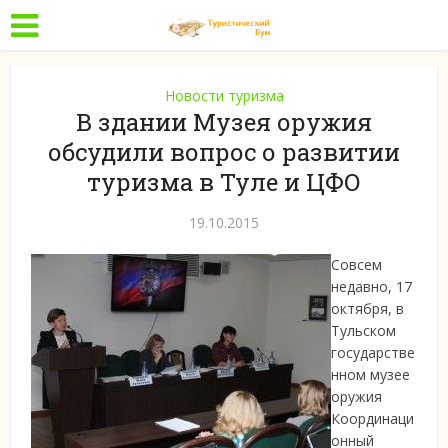
Новости туризма
В здании Музея оружия
обсудили вопрос о развитии
туризма в Туле и ЦФО
19.10.2015
Совсем
недавно, 17
октября, в
Тульском
государстве
нном музее
оружия
Координаци
онный